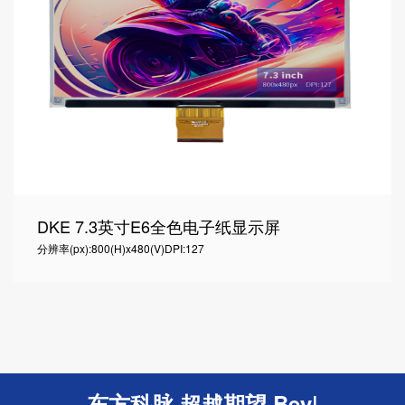
DKE 7.3英寸E6全色电子纸显示屏
分辨率(px):800(H)x480(V)
DPI:127
东方科脉 超越期望 Beyond E
|