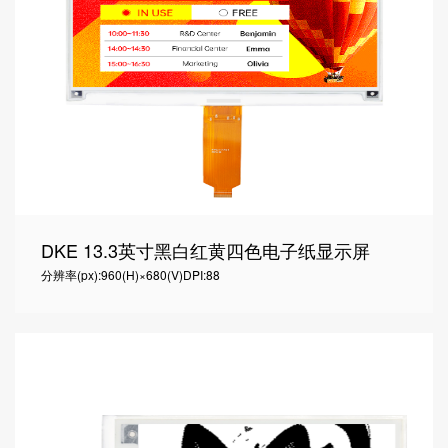
DKE 13.3英寸黑白红黄四色电子纸显示屏
分辨率(px):960(H)×680(V)
DPI:88