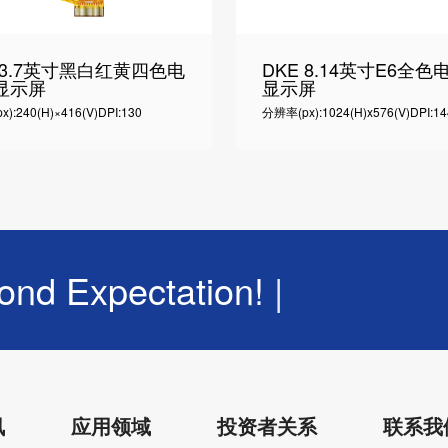
 3.7英寸黑白红黄四色电
DKE 8.14英寸E6全色
显示屏
显示屏
):240(H)×416(V)
DPI:130
分辨率(px):1024(H)x576(V)
DPI:14
 Expectation!
|
讯
应用领域
投资者关系
联系我