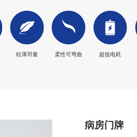
轻薄羽量
柔性可弯曲
超低电耗
病房